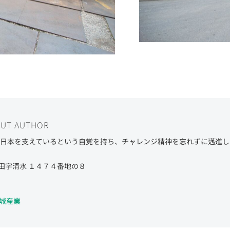
OUT AUTHOR
しい日本を支えているという自覚を持ち、チャレンジ精神を忘れずに邁進
田字清水 １４７４番地の８
社大城産業