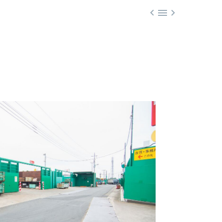


