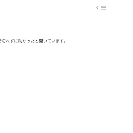


で切れずに助かったと聞いています。