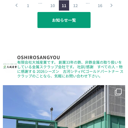
…
…
1
10
11
12
16
お知らせ一覧
OSHIROSANGYOU
有限会社大城産業です。
創業33年の鉄、非鉄金属の取り扱いを
している金属スクラップ会社です。
社訓/感謝 すべての人・物
に感謝する
2026シーズン 古河シティFCゴールドパートナー
ス
クラップのことなら、気軽にお問い合わせ下さい。